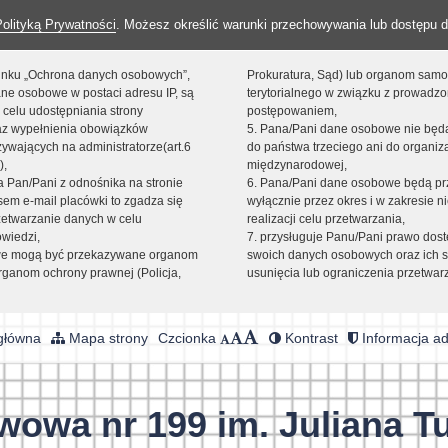
Polityką Prywatności
. Możesz określić warunki przechowywania lub dostępu d
 linku „Ochrona danych osobowych”,
Prokuratura, Sąd) lub organom sam
ne osobowe w postaci adresu IP, są
terytorialnego w związku z prowadz
 celu udostępniania strony
postępowaniem,
raz wypełnienia obowiązków
5. Pana/Pani dane osobowe nie bę
ywających na administratorze(art.6
do państwa trzeciego ani do organiza
),
międzynarodowej,
sta Pan/Pani z odnośnika na stronie
6. Pana/Pani dane osobowe będą pr
em e-mail placówki to zgadza się
wyłącznie przez okres i w zakresie 
zetwarzanie danych w celu
realizacji celu przetwarzania,
owiedzi,
7. przysługuje Panu/Pani prawo dost
we mogą być przekazywane organom
swoich danych osobowych oraz ich s
ganom ochrony prawnej (Policja,
usunięcia lub ograniczenia przetwar
główna
Mapa strony
Czcionka
Kontrast
Informacja ad
wowa nr 199 im. Juliana T