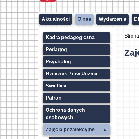
Aktualności
O nas
Wydarzenia
D
Stron
Kadra pedagogiczna
Pedagog
Zaj
Psycholog
Rzecznik Praw Ucznia
Świetlica
Patron
Ochrona danych
osobowych
Zajęcia pozalekcyjne