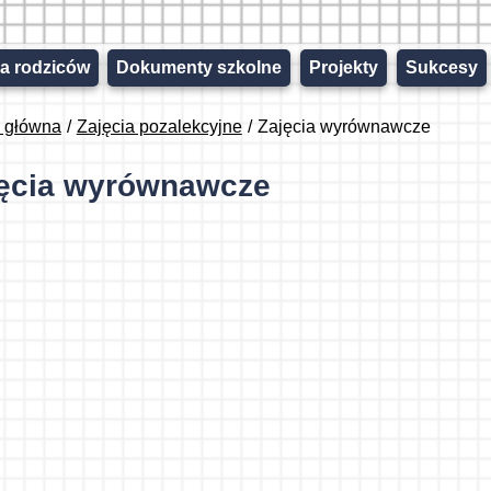
la rodziców
Dokumenty szkolne
Projekty
Sukcesy
a główna
Zajęcia pozalekcyjne
Zajęcia wyrównawcze
ęcia wyrównawcze