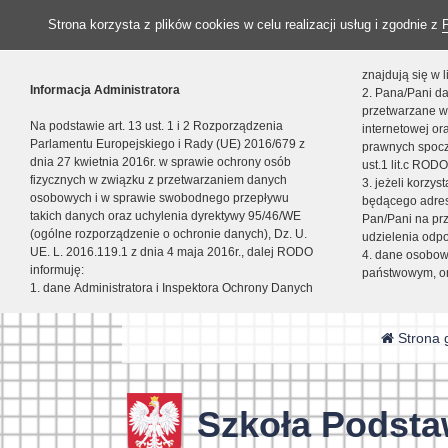
Strona korzysta z plików cookies w celu realizacji usług i zgodnie z
znajdują się w
Informacja Administratora
2. Pana/Pani da
przetwarzane w
Na podstawie art. 13 ust. 1 i 2 Rozporządzenia
internetowej o
Parlamentu Europejskiego i Rady (UE) 2016/679 z
prawnych spocz
dnia 27 kwietnia 2016r. w sprawie ochrony osób
ust.1 lit.c RODO
fizycznych w związku z przetwarzaniem danych
3. jeżeli korzy
osobowych i w sprawie swobodnego przepływu
będącego adres
takich danych oraz uchylenia dyrektywy 95/46/WE
Pan/Pani na pr
(ogólne rozporządzenie o ochronie danych), Dz. U.
udzielenia odp
UE. L. 2016.119.1 z dnia 4 maja 2016r., dalej RODO
4. dane osobo
informuję:
państwowym, or
1. dane Administratora i Inspektora Ochrony Danych
Strona 
Szkoła Podsta