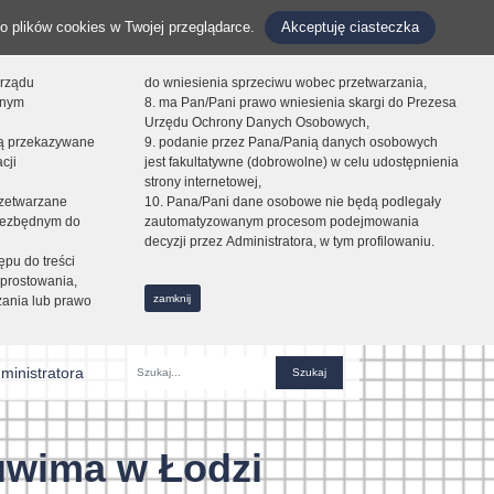
o plików cookies w Twojej przeglądarce.
Akceptuję ciasteczka
orządu
do wniesienia sprzeciwu wobec przetwarzania,
onym
8. ma Pan/Pani prawo wniesienia skargi do Prezesa
Urzędu Ochrony Danych Osobowych,
dą przekazywane
9. podanie przez Pana/Panią danych osobowych
cji
jest fakultatywne (dobrowolne) w celu udostępnienia
strony internetowej,
zetwarzane
10. Pana/Pani dane osobowe nie będą podlegały
niezbędnym do
zautomatyzowanym procesom podejmowania
decyzji przez Administratora, w tym profilowaniu.
ępu do treści
prostowania,
zamknij
zania lub prawo
ministratora
Fraza
uwima w Łodzi